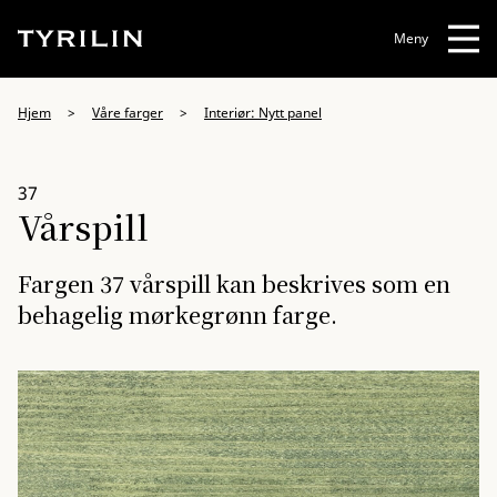
Meny
Hjem
>
Våre farger
>
Interiør: Nytt panel
37
Vårspill
Fargen 37 vårspill kan beskrives som en
behagelig mørkegrønn farge.