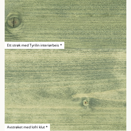
Ett strøk med Tyrilin interiørbeis *
Avstrøket med lofri klut *