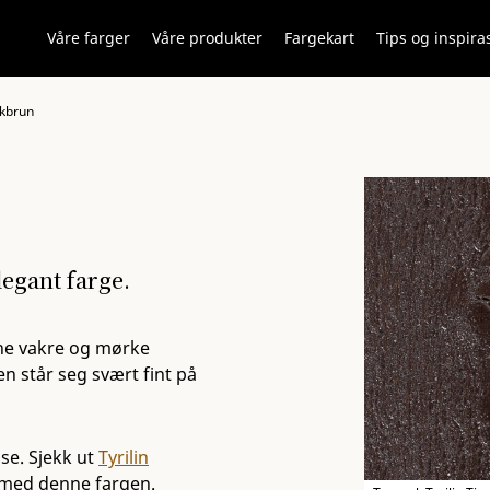
Våre farger
Våre produkter
Fargekart
Tips og inspira
kkbrun
legant farge.
nne vakre og mørke
n står seg svært fint på
se. Sjekk ut
Tyrilin
med denne fargen.