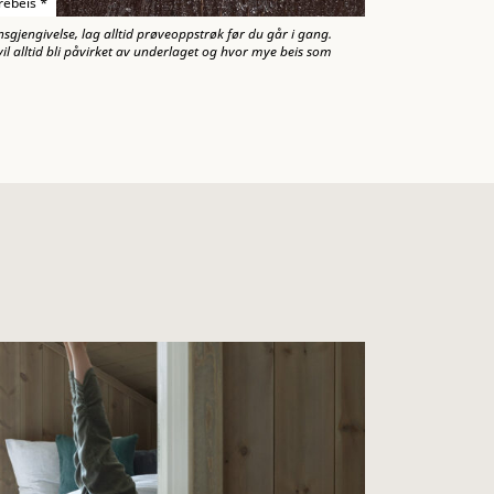
rebeis *
nsgjengivelse, lag alltid prøveoppstrøk før du går i gang.
il alltid bli påvirket av underlaget og hvor mye beis som