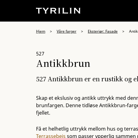
Hjem
>
Våre farger
>
Eksteriør: Fasade
>
Anti
527
Antikkbrun
527 Antikkbrun er en rustikk og e
Skap et ekslusiv og antikk uttrykk med de
brunfargen. Denne tidløse Antikkbrun-farge
fjellet.
Få et helhetlig uttrykk mellom hus og terras
Terrassebeis
som passer ypperlig sammen 