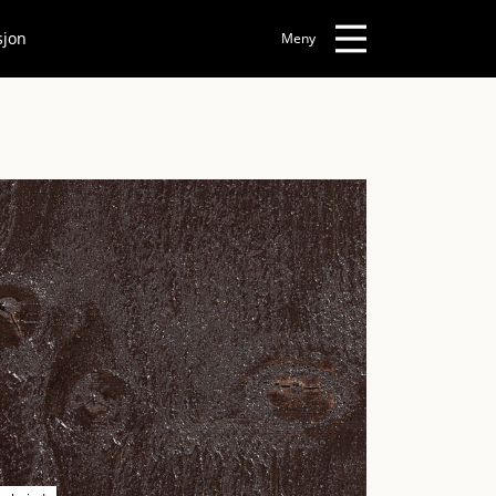
sjon
Meny