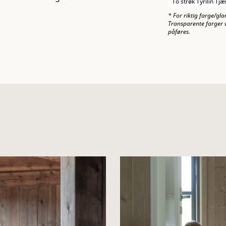
To strøk Tyrilin Tjæ
* For riktig farge/gla
Transparente farger v
påføres.