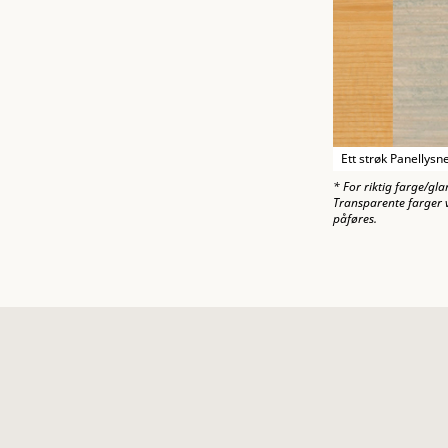
Ett strøk Panellysn
* For riktig farge/gla
Transparente farger v
påføres.