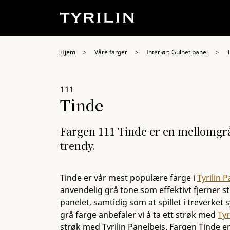
Hjem
>
Våre farger
>
Interiør: Gulnet panel
>
111
Tinde
Fargen 111 Tinde er en mellomgrå 
trendy.
Tinde er vår mest populære farge i
Tyrilin 
anvendelig grå tone som effektivt fjerner st
panelet, samtidig som at spillet i treverket s
grå farge anbefaler vi å ta ett strøk med
Tyr
strøk med Tyrilin Panelbeis. Fargen Tinde 