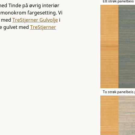
Ett strøk panelbeis
med Tinde på øvrig interiør
 monokrom fargesetting. Vi
nn med
TreStjerner Gulvolje
i
le gulvet med
TreStjerner
To strøk panelbeis 