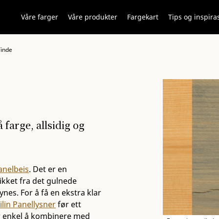
Våre farger
Våre produkter
Fargekart
Tips og inspira
Tinde
farge, allsidig og
Panelbeis
. Det er en
ikket fra det gulnede
ynes. For å få en ekstra klar
ilin Panellysner
før ett
er enkel å kombinere med