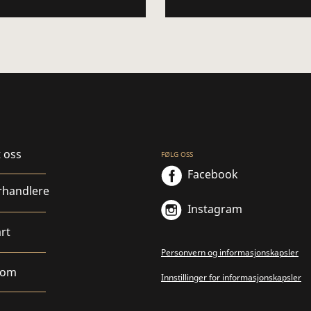
 oss
FØLG OSS
Facebook
rhandlere
Instagram
rt
Personvern og informasjonskapsler
rom
Innstillinger for informasjonskapsler