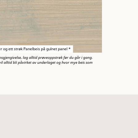
er og ett strøk Panelbeis på gulnet panel *
nsgjengivelse, lag alltid prøveoppstrøk før du går i gang.
il alltid bli påvirket av underlaget og hvor mye beis som