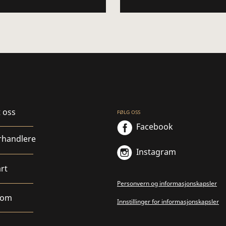
 oss
FØLG OSS
Facebook
rhandlere
Instagram
rt
Personvern og informasjonskapsler
rom
Innstillinger for informasjonskapsler