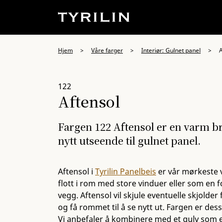
Hjem
>
Våre farger
>
Interiør: Gulnet panel
>
A
122
Aftensol
Fargen 122 Aftensol er en varm br
nytt utseende til gulnet panel.
Aftensol i
Tyrilin Panelbeis
er vår mørkeste 
flott i rom med store vinduer eller som en
vegg. Aftensol vil skjule eventuelle skjolde
og få rommet til å se nytt ut. Fargen er des
Vi anbefaler å kombinere med et gulv som en