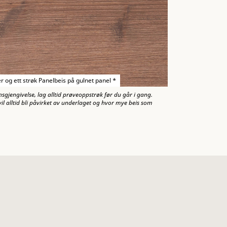
er og ett strøk Panelbeis på gulnet panel *
nsgjengivelse, lag alltid prøveoppstrøk før du går i gang.
il alltid bli påvirket av underlaget og hvor mye beis som