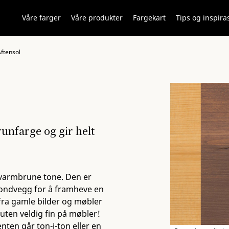
Våre farger
Våre produkter
Fargekart
Tips og inspira
ftensol
unfarge og gir helt
varmbrune tone. Den er
 fondvegg for å framheve en
r fra gamle bilder og møbler
suten veldig fin på møbler!
ten går ton-i-ton eller en