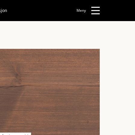
sjon
Meny