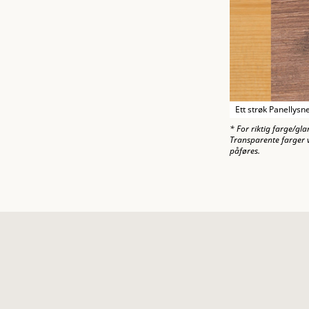
Ett strøk Panellysn
* For riktig farge/gla
Transparente farger v
påføres.